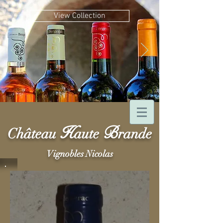
View Collection
H
B
Château
aute
rande
Vignobles Nicolas