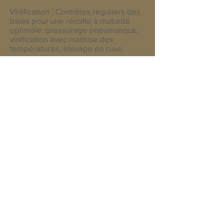
Vinification : Contrôles réguliers des
baies pour une récolte à maturité
optimale, pressurage pneumatique,
vinification avec maitrise des
températures, élevage en cuve.
Dégustation : Un vin équilibré entre
une acidité agréable et une finesse
aromatique avec de belles notes
florales et fruitées, qui font de ce
moelleux un vin accessible,
idéalement à servir frais en apéritif
(entre 7° et 9°), ou également sur un
dessert ou un fromage.
Récompense :
Millésime 2014 : Médaille d'Argent
aux Concours de vins de Lyon et de
Bordeaux
Millésime 2015 : Médaille d'Argent au
Concours des vins de Lyon et
Médaille de Bronza au concours de
vins de Bordeaux.