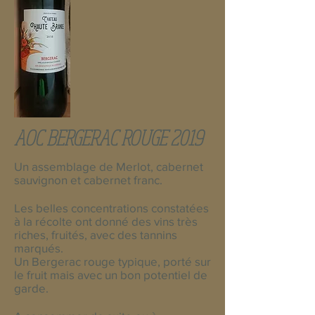
AOC BERGERAC ROUGE 2019
Un assemblage de Merlot, cabernet
sauvignon et cabernet franc.
Les belles concentrations constatées
à la récolte ont donné des vins très
riches, fruités, avec des tannins
marqués.
Un Bergerac rouge typique, porté sur
le fruit mais avec un bon potentiel de
garde.