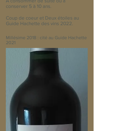
A consommer de suite ou à
conserver 5 à 10 ans.
Coup de coeur et Deux étoiles au
Guide Hachette des vins 2022.
Millésime 2018 : cité au Guide Hachette
2021