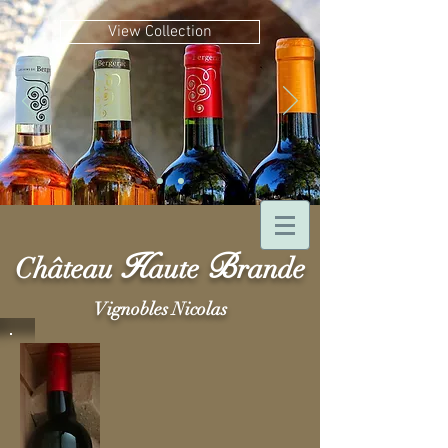
View Collection
H
B
Château
aute
rande
Vignobles Nicolas